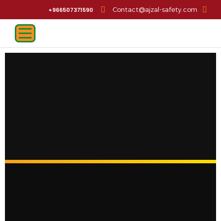
Contact@ajzal-safety.com
966507371590+