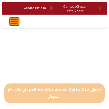
Contact@ajzal-
966507371590+
safety.com
متكاملة لأنظمة مكافحة الحريق والإنذار
المبكر