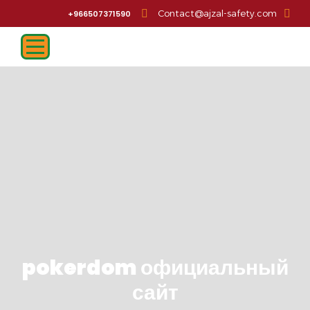
Contact@ajzal-safety.com
966507371590+
pokerdom официальный
сайт