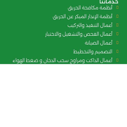
خدماتنا
أنظمة مكافحة الحريق
أنظمة الإنذار المبكر عن الحريق
أعمال التنفيذ والتركيب
أعمال الفحص والتشغيل والاختبار
أعمال الصيانة
التصميم والتخطيط
أعمال الداكت ومراوح سحب الدخان و ضغط الهواء
بيانات التواصل
966507371590+
0506373001
Contact@ajzal-safety.com
العزيزية،، جدة 32221، المملكة العربية السعودية