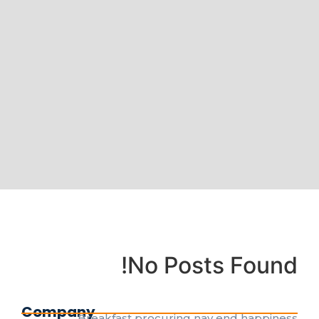
No Posts Found!
Company
Breakfast procuring nay end happiness