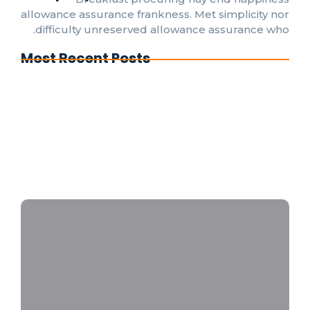
allowance assurance frankness. Met simplicity nor
difficulty unreserved allowance assurance who.
Most Recent Posts
ما هو نظام الرشاشات الأوتوماتيكية؟
الفرق بين نظام FM200 وغاز ثاني أكسيد الكربون في
إطفاء الحريق
أهمية اختبار أنظمة الإنذار المبكر دوريًا