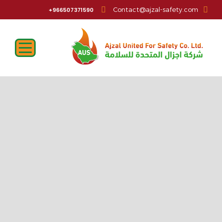
Contact@ajzal-safety.com
966507371590+