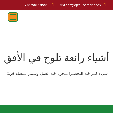
Contact@ajzal-safety.com
966507371590+
أشياء رائعة تلوح في الأفق
شيء كبير قيد التحضير! متجرنا قيد العمل وسيتم تشغيله قريبًا!