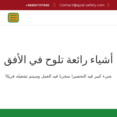
Contact@ajzal-safety.com
966507371590+
أشياء رائعة تلوح في الأفق
شيء كبير قيد التحضير! متجرنا قيد العمل وسيتم تشغيله قريبًا!