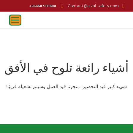
Contact@ajzal-safety.com
966507371590+
أشياء رائعة تلوح في الأفق
شيء كبير قيد التحضير! متجرنا قيد العمل وسيتم تشغيله قريبًا!