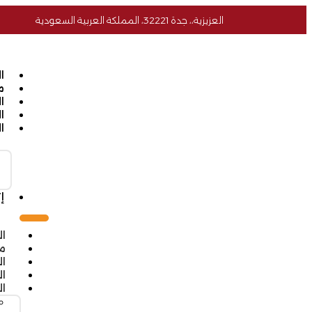
العزيزية،، جدة 32221، المملكة العربية السعودية
ا
م
ا
ا
ا
إ
ال
م
ا
ال
ا