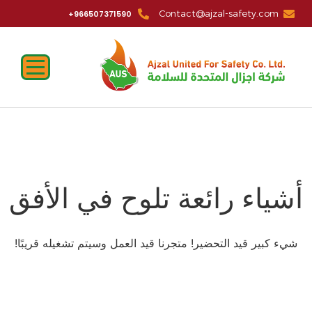
Contact@ajzal-safety.com
966507371590+
أشياء رائعة تلوح في الأفق
شيء كبير قيد التحضير! متجرنا قيد العمل وسيتم تشغيله قريبًا!