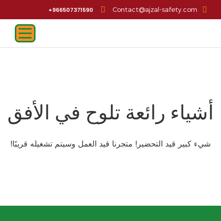
Contact@ajzal-safety.com
966507371590+
أشياء رائعة تلوح في الأفق
شيء كبير قيد التحضير! متجرنا قيد العمل وسيتم تشغيله قريبًا!