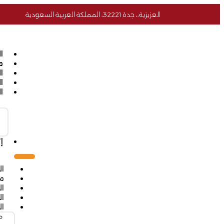
العزيزية،، جدة 32221، المملكة العربية السعودية
ا
م
ا
ا
ا
إ
ال
م
ا
ال
ا