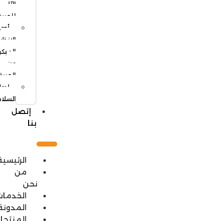
الآلي
للحريق
أجهزة
الإنذار
المبكر
عن
الحريق
ادوات
السلامة
إتصل
بنا
الرئيسية
من
نحن
الخدمات
المدونة
المنتجات