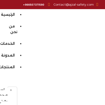
Contact@ajzal-safety.com
966507371590+
الرئيسية
من
نحن
الخدمات
المدونة
المنتجات
أجهزة
الإطفاء
والرش