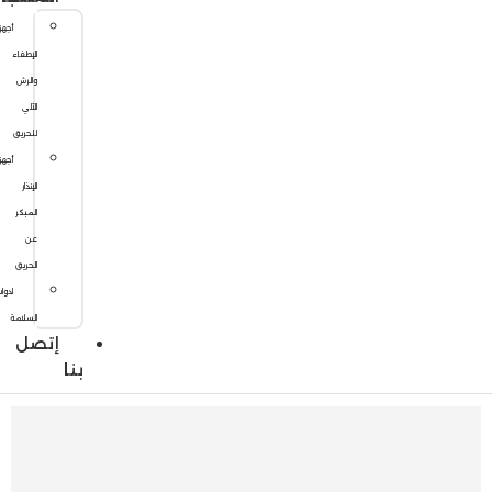
أجهزة
الإطفاء
والرش
الآلي
للحريق
أجهزة
الإنذار
المبكر
عن
الحريق
ادوات
السلامة
إتصل
بنا