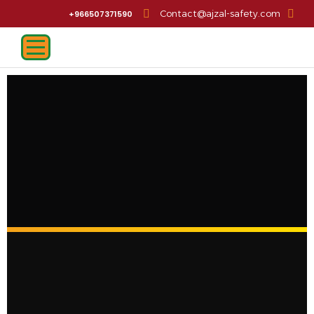
Contact@ajzal-safety.com
966507371590+